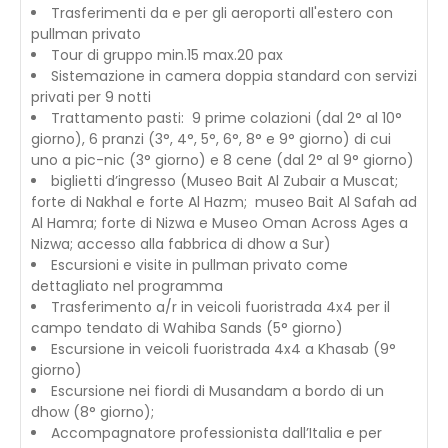
Trasferimenti da e per gli aeroporti all'estero con
pullman privato
Tour di gruppo min.15 max.20 pax
Sistemazione in camera doppia standard con servizi
privati per 9 notti
Trattamento pasti: 9 prime colazioni (dal 2° al 10°
giorno), 6 pranzi (3°, 4°, 5°, 6°, 8° e 9° giorno) di cui
uno a pic-nic (3° giorno) e 8 cene (dal 2° al 9° giorno)
biglietti d’ingresso (Museo Bait Al Zubair a Muscat;
forte di Nakhal e forte Al Hazm; museo Bait Al Safah ad
Al Hamra; forte di Nizwa e Museo Oman Across Ages a
Nizwa; accesso alla fabbrica di dhow a Sur)
Escursioni e visite in pullman privato come
dettagliato nel programma
Trasferimento a/r in veicoli fuoristrada 4x4 per il
campo tendato di Wahiba Sands (5° giorno)
Escursione in veicoli fuoristrada 4x4 a Khasab (9°
giorno)
Escursione nei fiordi di Musandam a bordo di un
dhow (8° giorno);
Accompagnatore professionista dall’Italia e per