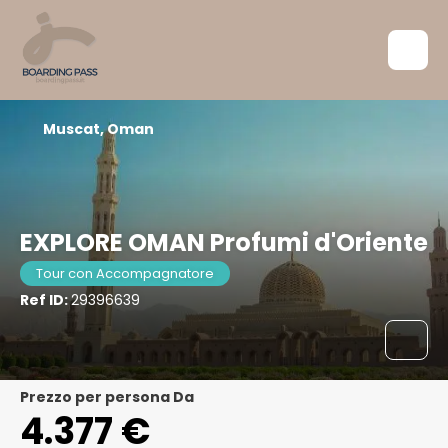
Muscat, Oman
EXPLORE OMAN Profumi d'Oriente
Tour con Accompagnatore
Ref ID:
29396639
Prezzo per persona Da
4.377 €