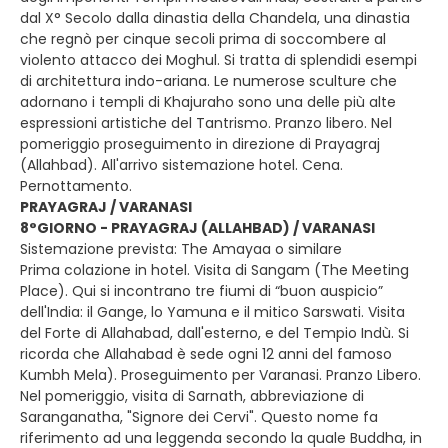
dal X° Secolo dalla dinastia della Chandela, una dinastia
che regnò per cinque secoli prima di soccombere al
violento attacco dei Moghul. Si tratta di splendidi esempi
di architettura indo-ariana. Le numerose sculture che
adornano i templi di Khajuraho sono una delle più alte
espressioni artistiche del Tantrismo. Pranzo libero. Nel
pomeriggio proseguimento in direzione di Prayagraj
(Allahbad). All'arrivo sistemazione hotel. Cena.
Pernottamento.
PRAYAGRAJ / VARANASI
8°GIORNO - PRAYAGRAJ (ALLAHBAD) / VARANASI
Sistemazione prevista: The Amayaa o similare
Prima colazione in hotel. Visita di Sangam (The Meeting
Place). Qui si incontrano tre fiumi di “buon auspicio”
dell'India: il Gange, lo Yamuna e il mitico Sarswati. Visita
del Forte di Allahabad, dall'esterno, e del Tempio Indù. Si
ricorda che Allahabad è sede ogni 12 anni del famoso
Kumbh Mela). Proseguimento per Varanasi. Pranzo Libero.
Nel pomeriggio, visita di Sarnath, abbreviazione di
Saranganatha, "Signore dei Cervi". Questo nome fa
riferimento ad una leggenda secondo la quale Buddha, in