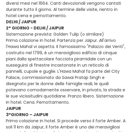
diversi mesi nel 1664. Canti devozionali vengono cantati
durante tutto il giorno. Al termine delle visite, rientro in
hotel cena e pernottamento.
DELHI / JAIPUR
2° GIORNO - DELHI / JAIPUR
Sistemazione prevista: Golden Tulip (o similare)
Prima colazione in hotel. Partenza per Jaipur. All'arrivo
l'Hawa Mahal vi aspetta. Il famosissimo "Palazzo dei Venti",
costruito nel 1799, è un meraviglioso edificio di cinque
piani dalla spettacolare facciata piramidale con un
susseguirsi di finestre incastonate in un reticolo di
pannelli, cupole e guglie. L'Hawa Mahal fa parte del City
Palace, commissionato da Sawai Pratap Singh e
disegnato per le donne delle famiglie reali, le quali
potevano comodamente osservare, in privato, la strada e
le sue vicissitudini quotidiane. Pranzo libero. Sistemazione
in hotel. Cena. Pernottamento.
JAIPUR
3°GIORNO – JAIPUR
Prima colazione in hotel. Si procede verso il forte Amber. A
soli 11 km da Jaipur, il forte Amber è uno dei meravigliosi