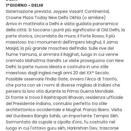
1°GIORNO - DELHI
Sistemazione prevista: Jaypee Vasant Continental,
Crowne Plaza Today New Delhi Okhla (o similare)
Arrivo in mattinata a Delhi e visita guidata panoramica
della città. Si toccano i punti più significativi di Old Delhi, la
parte storica, circondata da mura; il Forte Rosso, il più
maestoso tra i monumenti dell’impero Moghul, il Jama
Masjid, la più grande moschea dell’India. Sulle rive del
fiume Yamuna, si ammira il Rajghat, luogo in cui venne
cremato Mahatma Gandhi. Le visite proseguono con New
Delhi: la parte nuova ideata e costruita in uno stile
maestoso dagli inglesi negli anni 20 del XX° Secolo.
Possibile osservare l’India Gate, ovvero l’Arco di Trionfo,
che porta con sé i nomi di diverse migliaia di indiani che
persero la loro vita durante la Prima Guerra Mondiale.
Di fronte si trova il Rashtrapati Bhavan, residenza ufficiale
del Presidente indiano, connubio perfetto tra stile
architettonico occidentale e Mughal. Pranzo libero. Visita
del Gurdwara Bangla Sahib, un importante Tempio Sikh.
Sormontato da cupole a cipolla d'oro, fu costruito nel
luogo in cui l'ottavo guru sikh, Harkrishan Dev, trascorse