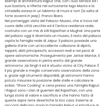
esempi di architettura Rajput che, con i suoi terrazzi ed i
suoi bastioni, si riflette nel sottostante lago Maota e la
cittadella estesa in un labirinto di mura e torri (la salta al
forte avverrà in jeep). Pranzo libero.
Nel pomeriggio visita del Palazzo-Museo, che si trova nel
cuore della città vecchia ed è l'antica residenza reale,
costruita con un mix di stili Rajasthan e Mughal. Una parte
del palazzo oggi è diventata un museo, il resto del palazzo
ospita la famiglia reale di Jaipur. Il palazzo possiede una
galleria d'arte con un'eccellente collezione di dipinti,
tappeti, abiti principeschi, accessori reali e rari pezzi di
opere astronomiche. Proseguimento per Jantar Mantar, il
grande osservatorio in pietra eretto dal grande
astronomo Jai Singh II ed è situato vicino al City Palace. È
il più grande e meglio conservato osservatorio della zona
e, grazie agli strumenti disponibili, gli astronomi hanno
potuto misurare la posizione delle stelle e calcolare le
eclissi. “Show Cooking” e cena presso una famiglia Rajput.
I Rajput sono i clan di guerrieri del Rajasthan, con una
lunga storia di valore e sacrificio e che hanno fatto di
queste aspre terre desertiche la loro casa. Insieme ai
racconti della loro storia la famiglia Rajput vi introduce ai