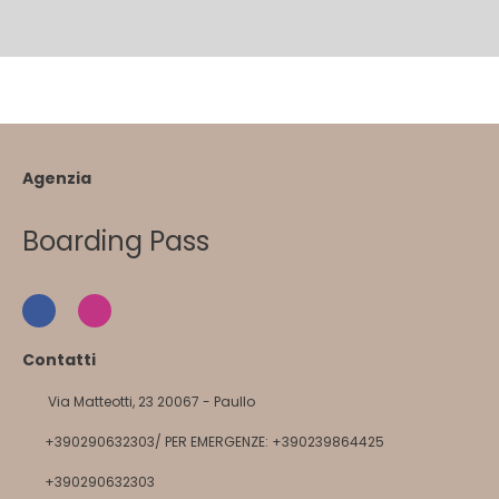
Agenzia
Boarding Pass
Contatti
Via Matteotti, 23 20067 - Paullo
+390290632303/ PER EMERGENZE: +390239864425
+390290632303