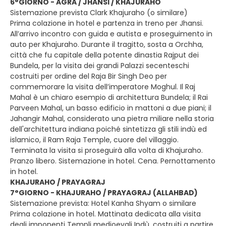
6°GIORNO - AGRA / JHANSI / KHAJURAHO
Sistemazione prevista Clark Khajuraho (o similare)
Prima colazione in hotel e partenza in treno per Jhansi.
All’arrivo incontro con guida e autista e proseguimento in
auto per Khajuraho. Durante il tragitto, sosta a Orchha,
città che fu capitale della potente dinastia Rajput dei
Bundela, per la visita dei grandi Palazzi secenteschi
costruiti per ordine del Raja Bir Singh Deo per
commemorare la visita dell’imperatore Moghul. Il Raj
Mahal è un chiaro esempio di architettura Bundela; il Rai
Parveen Mahal, un basso edificio in mattoni a due piani; il
Jahangir Mahal, considerato una pietra miliare nella storia
dell'architettura indiana poiché sintetizza gli stili indù ed
islamico, il Ram Raja Temple, cuore del villaggio.
Terminata la visita si proseguirà alla volta di Khajuraho.
Pranzo libero. Sistemazione in hotel. Cena. Pernottamento
in hotel.
KHAJURAHO / PRAYAGRAJ
7°GIORNO - KHAJURAHO / PRAYAGRAJ (ALLAHBAD)
Sistemazione prevista: Hotel Kanha Shyam o similare
Prima colazione in hotel. Mattinata dedicata alla visita
degli imponenti Templi medioevali Indù, costruiti a partire