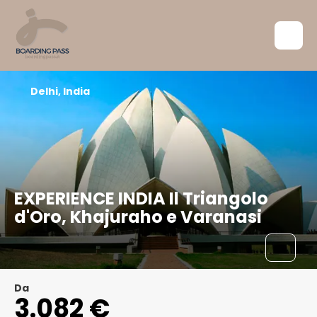
Delhi, India
EXPERIENCE INDIA Il Triangolo
d'Oro, Khajuraho e Varanasi
Da
3.082 €