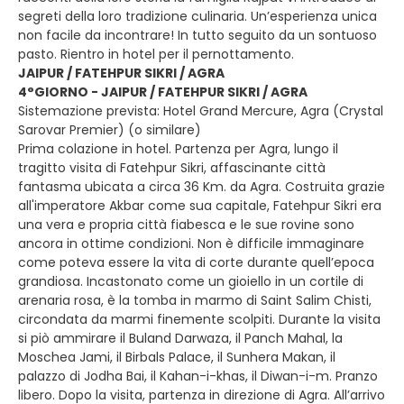
segreti della loro tradizione culinaria. Un’esperienza unica
non facile da incontrare! In tutto seguito da un sontuoso
pasto. Rientro in hotel per il pernottamento.
JAIPUR / FATEHPUR SIKRI / AGRA
4°GIORNO - JAIPUR / FATEHPUR SIKRI / AGRA
Sistemazione prevista: Hotel Grand Mercure, Agra (Crystal
Sarovar Premier) (o similare)
Prima colazione in hotel. Partenza per Agra, lungo il
tragitto visita di Fatehpur Sikri, affascinante città
fantasma ubicata a circa 36 Km. da Agra. Costruita grazie
all'imperatore Akbar come sua capitale, Fatehpur Sikri era
una vera e propria città fiabesca e le sue rovine sono
ancora in ottime condizioni. Non è difficile immaginare
come poteva essere la vita di corte durante quell’epoca
grandiosa. Incastonato come un gioiello in un cortile di
arenaria rosa, è la tomba in marmo di Saint Salim Chisti,
circondata da marmi finemente scolpiti. Durante la visita
si piò ammirare il Buland Darwaza, il Panch Mahal, la
Moschea Jami, il Birbals Palace, il Sunhera Makan, il
palazzo di Jodha Bai, il Kahan-i-khas, il Diwan-i-m. Pranzo
libero. Dopo la visita, partenza in direzione di Agra. All’arrivo