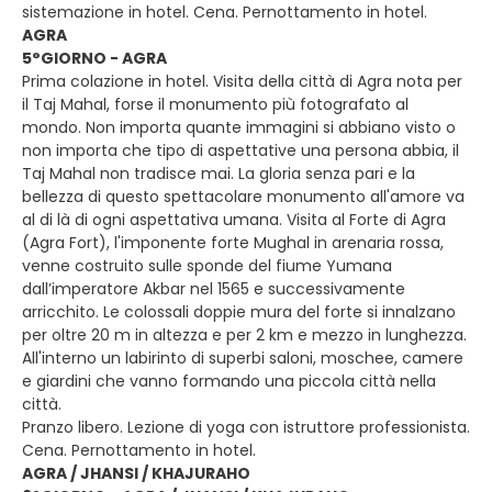
sistemazione in hotel. Cena. Pernottamento in hotel.
AGRA
5°GIORNO - AGRA
Prima colazione in hotel. Visita della città di Agra nota per
il Taj Mahal, forse il monumento più fotografato al
mondo. Non importa quante immagini si abbiano visto o
non importa che tipo di aspettative una persona abbia, il
Taj Mahal non tradisce mai. La gloria senza pari e la
bellezza di questo spettacolare monumento all'amore va
al di là di ogni aspettativa umana. Visita al Forte di Agra
(Agra Fort), l'imponente forte Mughal in arenaria rossa,
venne costruito sulle sponde del fiume Yumana
dall’imperatore Akbar nel 1565 e successivamente
arricchito. Le colossali doppie mura del forte si innalzano
per oltre 20 m in altezza e per 2 km e mezzo in lunghezza.
All'interno un labirinto di superbi saloni, moschee, camere
e giardini che vanno formando una piccola città nella
città.
Pranzo libero. Lezione di yoga con istruttore professionista.
Cena. Pernottamento in hotel.
AGRA / JHANSI / KHAJURAHO