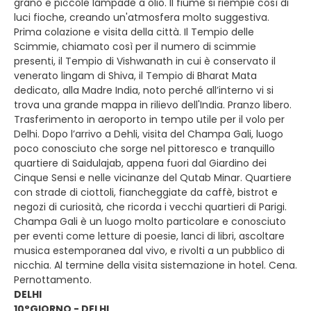
grano e piccole lampade a olio. Il fiume si riempie così di
luci fioche, creando un'atmosfera molto suggestiva.
Prima colazione e visita della città. Il Tempio delle
Scimmie, chiamato così per il numero di scimmie
presenti, il Tempio di Vishwanath in cui è conservato il
venerato lingam di Shiva, il Tempio di Bharat Mata
dedicato, alla Madre India, noto perché all’interno vi si
trova una grande mappa in rilievo dell'India. Pranzo libero.
Trasferimento in aeroporto in tempo utile per il volo per
Delhi. Dopo l’arrivo a Dehli, visita del Champa Gali, luogo
poco conosciuto che sorge nel pittoresco e tranquillo
quartiere di Saidulajab, appena fuori dal Giardino dei
Cinque Sensi e nelle vicinanze del Qutab Minar. Quartiere
con strade di ciottoli, fiancheggiate da caffè, bistrot e
negozi di curiosità, che ricorda i vecchi quartieri di Parigi.
Champa Gali è un luogo molto particolare e conosciuto
per eventi come letture di poesie, lanci di libri, ascoltare
musica estemporanea dal vivo, e rivolti a un pubblico di
nicchia. Al termine della visita sistemazione in hotel. Cena.
Pernottamento.
DELHI
10°GIORNO - DELHI