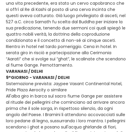
una vita precedente, era stato un cervo capobranco che
si offrì al Re di Kashi al posto di una cerva incinta che
questi aveva catturato. Già luogo privilegiato di asceti, nel
527 a.C. circa Sarnath fu scelta dal Buddha per iniziare la
sua predicazione, tenendo due sermoni coi quali spiegò le
quattro nobili verità, la dottrina della coproduzione
condizionata e il concetto di non-sé ai cinque asceti.
Rientro in hotel nel tardo pomeriggio. Cena in hotel. In
serata giro in risciò e partecipazione alla Cerimonia
“Aarati” che si svolge sui “ghat”, le scalinate che scendono
al fiume Gange. Pernottamento.
VARANASI / DELHI
9°GIORNO - VARANASI / DELHI
Sistemazione prevista: Jaypee Vasant Continental Hotel,
Pride Plaza Aerocity o similare
All'alba giro in barca sul sacro fiume Gange per assistere
al rituale dei pellegrini che cominciano ad arrivare ancora
prima che il sole sorga, in rispettoso silenzio, da ogni
angolo del Paese. I Bramini li attendono accovacciati sulle
loro pedane di legno, sussurrando i loro mantra. I pellegrini
scendono i ghat e posano sull'acqua ghirlande di fiori,