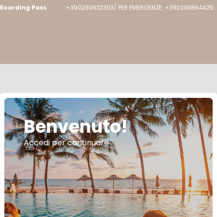
Boarding Pass
+390290632303/ PER EMERGENZE: +390239864425
Benvenuto!
Accedi per continuare