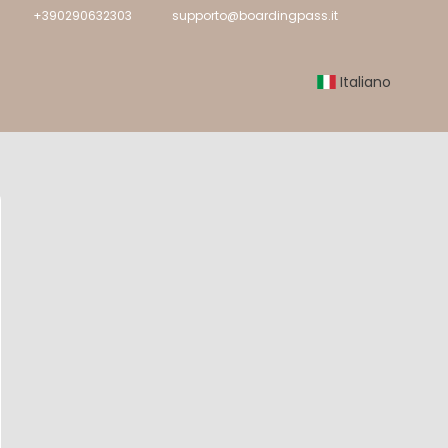
+390290632303
supporto@boardingpass.it
Italiano