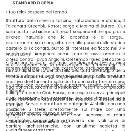
STANDARD DOPPIA
Il tuo relax sospeso nel tempo
Struttura dall’immenso fascino naturalistico e storico, il
Falconara Greenblu Resort sorge a Marina di Butera (CL)
sulla costa sud siciliana. Il resort sospende il tempo grazie
all’area naturale che lo circonda e al sorgere
direttamente sul mare, oltre che alle pendici dello storico
castello di Falconara, punto di interesse edificato nel XIV
secolo dagli Aragonesi come torre di avvistamento e
FACILITIES
difesa contro i pirati Angioini. Col tempo l’area del castello
• Camere e suite con aria condizionata, tv-sat wide
si è sviluppata con la realizzazione della foresteria, un
screen, telefono, mini-bar, cassaforte, asciugacapelli.
tempo dipendenza del castello dedicata ad alloggio della
servitù e deposito, oggi meravigliosa parte della struttura
• Ristorante buffet e tre bar, presso lobby, piscina e mare.
ricettiva direttamente sulla costa con suite fronte mare,
• Piscina con acqua dolce e parterre servito da un bar
oggi conosciuta come la Residenza. Il resort è completato
dedicato.
dalla più recente Club House, che ospita i servizi principali
quali reception, bar, ristorante, SPA, sala fitness e sale
• Lido riservato e attrezzato, con scaletta di discesa sulla
meeting. Servizi e struttura di categoria 4 stelle, con una
battigia.
posizione 5 stelle: direttamente sul mare con una
• Intrattenimento diurno e serale.
spiaggia privata sabbiosa e con accesso al mare
digradante, raggiungibile attraverso dei viali privi di
• Comfort Zone Sabai Dee SPA.
barriere architettoniche, con un’ultima scaletta di
• Sala fitness attrezzata.