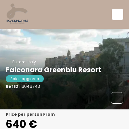
Butera, Italy
Falconara Greenblu Resort
Solo soggiorno
Ref ID:
16646743
price per person From
640 €