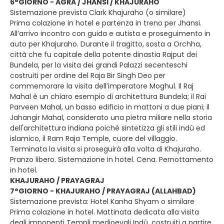
6°GIORNO - AGRA / JHANSI / KHAJURAHO
Sistemazione prevista Clark Khajuraho (o similare)
Prima colazione in hotel e partenza in treno per Jhansi.
All’arrivo incontro con guida e autista e proseguimento in
auto per Khajuraho. Durante il tragitto, sosta a Orchha,
città che fu capitale della potente dinastia Rajput dei
Bundela, per la visita dei grandi Palazzi secenteschi
costruiti per ordine del Raja Bir Singh Deo per
commemorare la visita dell’imperatore Moghul. Il Raj
Mahal è un chiaro esempio di architettura Bundela; il Rai
Parveen Mahal, un basso edificio in mattoni a due piani; il
Jahangir Mahal, considerato una pietra miliare nella storia
dell'architettura indiana poiché sintetizza gli stili indù ed
islamico, il Ram Raja Temple, cuore del villaggio.
Terminata la visita si proseguirà alla volta di Khajuraho.
Pranzo libero. Sistemazione in hotel. Cena. Pernottamento
in hotel.
KHAJURAHO / PRAYAGRAJ
7°GIORNO - KHAJURAHO / PRAYAGRAJ (ALLAHBAD)
Sistemazione prevista: Hotel Kanha Shyam o similare
Prima colazione in hotel. Mattinata dedicata alla visita
degli imponenti Templi medioevali Indù, costruiti a partire