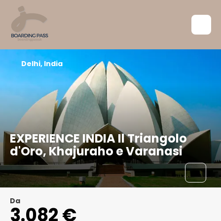
Delhi, India
EXPERIENCE INDIA Il Triangolo
d'Oro, Khajuraho e Varanasi
Da
3.082 €