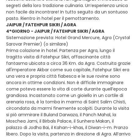
segreti della loro tradizione culinaria. Un’esperienza unica
non facile da incontrare! In tutto seguito da un sontuoso
pasto. Rientro in hotel per il pernottamento.
JAIPUR / FATEHPUR SIKRI / AGRA
4°GIORNO - JAIPUR / FATEHPUR SIKRI / AGRA
Sistemazione prevista: Hotel Grand Mercure, Agra (Crystal
Sarovar Premier) (o similare)
Prima colazione in hotel. Partenza per Agra, lungo il
tragitto visita di Fatehpur Sikri, affascinante città
fantasma ubicata a circa 36 Km. da Agra. Costruita grazie
all'imperatore Akbar come sua capitale, Fatehpur Sikri era
una vera e propria città fiabesca e le sue rovine sono
ancora in ottime condizioni. Non è difficile immaginare
come poteva essere la vita di corte durante quell’epoca
grandiosa. Incastonato come un gioiello in un cortile di
arenaria rosa, è la tomba in marmo di Saint Salim Chisti,
circondata da marmi finemente scolpiti. Durante la visita
si piò ammirare il Buland Darwaza, il Panch Mahal, la
Moschea Jami, il Birbals Palace, il Sunhera Makan, il
palazzo di Jodha Bai, il Kahan-i-khas, il Diwan-i-m. Pranzo
libero. Dopo la visita, partenza in direzione di Agra. All’arrivo