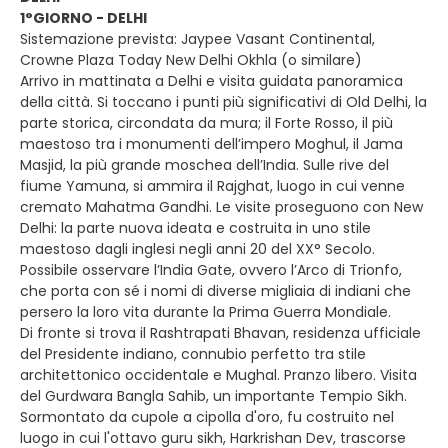
1°GIORNO - DELHI
Sistemazione prevista: Jaypee Vasant Continental,
Crowne Plaza Today New Delhi Okhla (o similare)
Arrivo in mattinata a Delhi e visita guidata panoramica
della città. Si toccano i punti più significativi di Old Delhi, la
parte storica, circondata da mura; il Forte Rosso, il più
maestoso tra i monumenti dell’impero Moghul, il Jama
Masjid, la più grande moschea dell’India. Sulle rive del
fiume Yamuna, si ammira il Rajghat, luogo in cui venne
cremato Mahatma Gandhi. Le visite proseguono con New
Delhi: la parte nuova ideata e costruita in uno stile
maestoso dagli inglesi negli anni 20 del XX° Secolo.
Possibile osservare l’India Gate, ovvero l’Arco di Trionfo,
che porta con sé i nomi di diverse migliaia di indiani che
persero la loro vita durante la Prima Guerra Mondiale.
Di fronte si trova il Rashtrapati Bhavan, residenza ufficiale
del Presidente indiano, connubio perfetto tra stile
architettonico occidentale e Mughal. Pranzo libero. Visita
del Gurdwara Bangla Sahib, un importante Tempio Sikh.
Sormontato da cupole a cipolla d'oro, fu costruito nel
luogo in cui l'ottavo guru sikh, Harkrishan Dev, trascorse