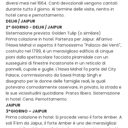
diversi mesi nel 1664. Canti devozionali vengono cantati
durante tutto il giorno. Al termine delle visite, rientro in
hotel cena e pernottamento.
DELHI / JAIPUR
2° GIORNO - DELHI / JAIPUR
Sistemazione prevista: Golden Tulip (o similare)
Prima colazione in hotel. Partenza per Jaipur. All'arrivo
l'Hawa Mahal vi aspetta. Il famosissimo "Palazzo dei Venti",
costruito nel 1799, è un meraviglioso edificio di cinque
piani dalla spettacolare facciata piramidale con un
susseguirsi di finestre incastonate in un reticolo di
pannelli, cupole e guglie. L'Hawa Mahal fa parte del City
Palace, commissionato da Sawai Pratap Singh e
disegnato per le donne delle famiglie reali, le quali
potevano comodamente osservare, in privato, la strada e
le sue vicissitudini quotidiane. Pranzo libero. Sistemazione
in hotel. Cena. Pernottamento.
JAIPUR
3°GIORNO – JAIPUR
Prima colazione in hotel. Si procede verso il forte Amber. A
soli 11 km da Jaipur, il forte Amber è uno dei meravigliosi