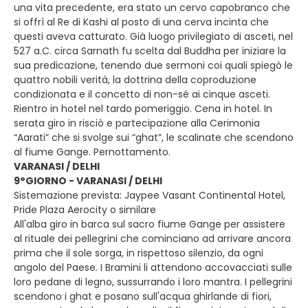
una vita precedente, era stato un cervo capobranco che
si offrì al Re di Kashi al posto di una cerva incinta che
questi aveva catturato. Già luogo privilegiato di asceti, nel
527 a.C. circa Sarnath fu scelta dal Buddha per iniziare la
sua predicazione, tenendo due sermoni coi quali spiegò le
quattro nobili verità, la dottrina della coproduzione
condizionata e il concetto di non-sé ai cinque asceti.
Rientro in hotel nel tardo pomeriggio. Cena in hotel. In
serata giro in risciò e partecipazione alla Cerimonia
“Aarati” che si svolge sui “ghat”, le scalinate che scendono
al fiume Gange. Pernottamento.
VARANASI / DELHI
9°GIORNO - VARANASI / DELHI
Sistemazione prevista: Jaypee Vasant Continental Hotel,
Pride Plaza Aerocity o similare
All'alba giro in barca sul sacro fiume Gange per assistere
al rituale dei pellegrini che cominciano ad arrivare ancora
prima che il sole sorga, in rispettoso silenzio, da ogni
angolo del Paese. I Bramini li attendono accovacciati sulle
loro pedane di legno, sussurrando i loro mantra. I pellegrini
scendono i ghat e posano sull'acqua ghirlande di fiori,