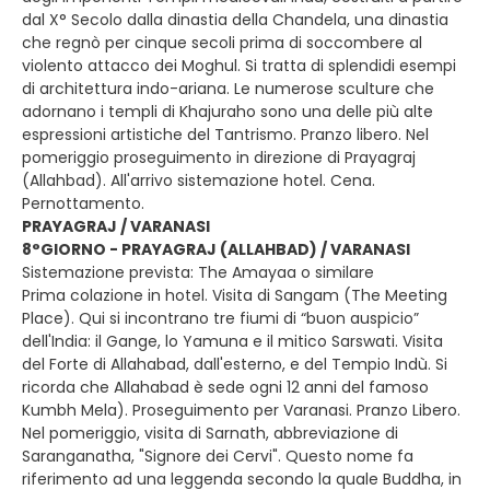
dal X° Secolo dalla dinastia della Chandela, una dinastia
che regnò per cinque secoli prima di soccombere al
violento attacco dei Moghul. Si tratta di splendidi esempi
di architettura indo-ariana. Le numerose sculture che
adornano i templi di Khajuraho sono una delle più alte
espressioni artistiche del Tantrismo. Pranzo libero. Nel
pomeriggio proseguimento in direzione di Prayagraj
(Allahbad). All'arrivo sistemazione hotel. Cena.
Pernottamento.
PRAYAGRAJ / VARANASI
8°GIORNO - PRAYAGRAJ (ALLAHBAD) / VARANASI
Sistemazione prevista: The Amayaa o similare
Prima colazione in hotel. Visita di Sangam (The Meeting
Place). Qui si incontrano tre fiumi di “buon auspicio”
dell'India: il Gange, lo Yamuna e il mitico Sarswati. Visita
del Forte di Allahabad, dall'esterno, e del Tempio Indù. Si
ricorda che Allahabad è sede ogni 12 anni del famoso
Kumbh Mela). Proseguimento per Varanasi. Pranzo Libero.
Nel pomeriggio, visita di Sarnath, abbreviazione di
Saranganatha, "Signore dei Cervi". Questo nome fa
riferimento ad una leggenda secondo la quale Buddha, in