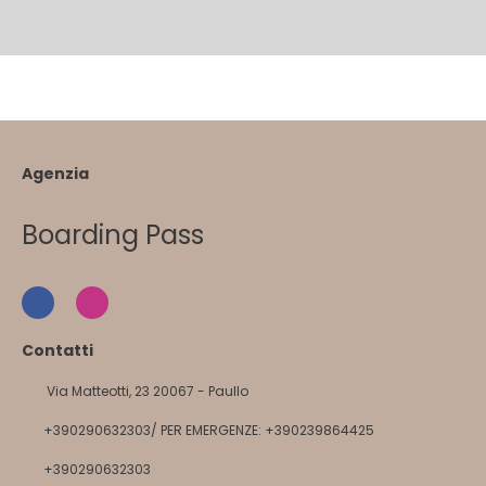
Agenzia
Boarding Pass
Contatti
Via Matteotti, 23 20067 - Paullo
+390290632303/ PER EMERGENZE: +390239864425
+390290632303