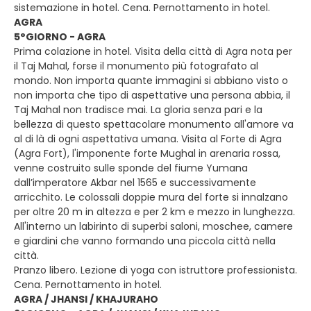
sistemazione in hotel. Cena. Pernottamento in hotel.
AGRA
5°GIORNO - AGRA
Prima colazione in hotel. Visita della città di Agra nota per
il Taj Mahal, forse il monumento più fotografato al
mondo. Non importa quante immagini si abbiano visto o
non importa che tipo di aspettative una persona abbia, il
Taj Mahal non tradisce mai. La gloria senza pari e la
bellezza di questo spettacolare monumento all'amore va
al di là di ogni aspettativa umana. Visita al Forte di Agra
(Agra Fort), l'imponente forte Mughal in arenaria rossa,
venne costruito sulle sponde del fiume Yumana
dall’imperatore Akbar nel 1565 e successivamente
arricchito. Le colossali doppie mura del forte si innalzano
per oltre 20 m in altezza e per 2 km e mezzo in lunghezza.
All'interno un labirinto di superbi saloni, moschee, camere
e giardini che vanno formando una piccola città nella
città.
Pranzo libero. Lezione di yoga con istruttore professionista.
Cena. Pernottamento in hotel.
AGRA / JHANSI / KHAJURAHO