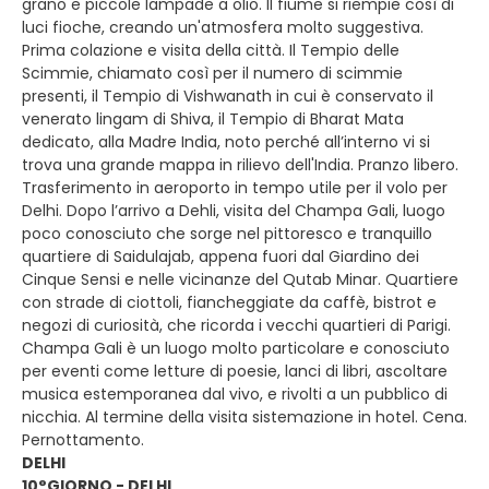
grano e piccole lampade a olio. Il fiume si riempie così di
luci fioche, creando un'atmosfera molto suggestiva.
Prima colazione e visita della città. Il Tempio delle
Scimmie, chiamato così per il numero di scimmie
presenti, il Tempio di Vishwanath in cui è conservato il
venerato lingam di Shiva, il Tempio di Bharat Mata
dedicato, alla Madre India, noto perché all’interno vi si
trova una grande mappa in rilievo dell'India. Pranzo libero.
Trasferimento in aeroporto in tempo utile per il volo per
Delhi. Dopo l’arrivo a Dehli, visita del Champa Gali, luogo
poco conosciuto che sorge nel pittoresco e tranquillo
quartiere di Saidulajab, appena fuori dal Giardino dei
Cinque Sensi e nelle vicinanze del Qutab Minar. Quartiere
con strade di ciottoli, fiancheggiate da caffè, bistrot e
negozi di curiosità, che ricorda i vecchi quartieri di Parigi.
Champa Gali è un luogo molto particolare e conosciuto
per eventi come letture di poesie, lanci di libri, ascoltare
musica estemporanea dal vivo, e rivolti a un pubblico di
nicchia. Al termine della visita sistemazione in hotel. Cena.
Pernottamento.
DELHI
10°GIORNO - DELHI