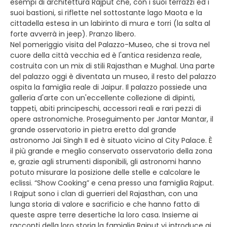
esempi di architettura Rajput che, con i suoi terrazzi ed i
suoi bastioni, si riflette nel sottostante lago Maota e la
cittadella estesa in un labirinto di mura e torri (la salta al
forte avverrà in jeep). Pranzo libero.
Nel pomeriggio visita del Palazzo-Museo, che si trova nel
cuore della città vecchia ed è l'antica residenza reale,
costruita con un mix di stili Rajasthan e Mughal. Una parte
del palazzo oggi è diventata un museo, il resto del palazzo
ospita la famiglia reale di Jaipur. Il palazzo possiede una
galleria d'arte con un'eccellente collezione di dipinti,
tappeti, abiti principeschi, accessori reali e rari pezzi di
opere astronomiche. Proseguimento per Jantar Mantar, il
grande osservatorio in pietra eretto dal grande
astronomo Jai Singh II ed è situato vicino al City Palace. È
il più grande e meglio conservato osservatorio della zona
e, grazie agli strumenti disponibili, gli astronomi hanno
potuto misurare la posizione delle stelle e calcolare le
eclissi. “Show Cooking” e cena presso una famiglia Rajput.
I Rajput sono i clan di guerrieri del Rajasthan, con una
lunga storia di valore e sacrificio e che hanno fatto di
queste aspre terre desertiche la loro casa. Insieme ai
racconti della loro storia la famiglia Rajput vi introduce ai