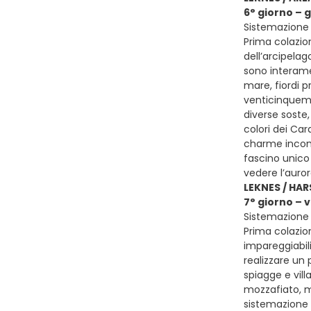
6° giorno – 
Sistemazione p
Prima colazion
dell’arcipelag
sono interame
mare, fiordi pr
venticinquemil
diverse soste
colori dei Car
charme incompa
fascino unico 
vedere l’auro
LEKNES / HA
7° giorno – 
Sistemazione p
Prima colazion
impareggiabil
realizzare un 
spiagge e vill
mozzafiato, m
sistemazione 