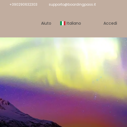
+390290632303
supporto@boardingpass.it
Aiuto
Italiano
Accedi