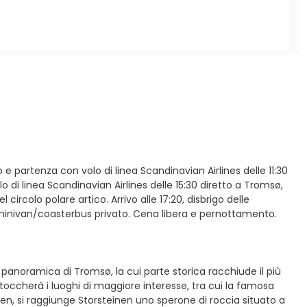
o e partenza con volo di linea Scandinavian Airlines delle 11:30
 di linea Scandinavian Airlines delle 15:30 diretto a Tromsø,
ircolo polare artico. Arrivo alle 17:20, disbrigo delle
n minivan/coasterbus privato. Cena libera e pernottamento.
a panoramica di Tromsø, la cui parte storica racchiude il più
 toccherà i luoghi di maggiore interesse, tra cui la famosa
eisen, si raggiunge Storsteinen uno sperone di roccia situato a