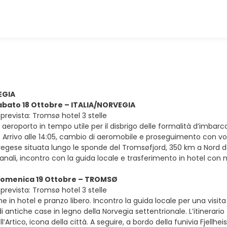
EGIA
sabato 18 Ottobre – ITALIA/NORVEGIA
prevista: Tromsø hotel 3 stelle
in aeroporto in tempo utile per il disbrigo delle formalità d’imbarc
. Arrivo alle 14:05, cambio di aeromobile e proseguimento con volo
egese situata lungo le sponde del Tromsøfjord, 350 km a Nord del c
anali, incontro con la guida locale e trasferimento in hotel co
 domenica 19 Ottobre – TROMSØ
prevista: Tromsø hotel 3 stelle
e in hotel e pranzo libero. Incontro la guida locale per una visit
 antiche case in legno della Norvegia settentrionale. L’itinerario
l’Artico, icona della città. A seguire, a bordo della funivia Fjellh