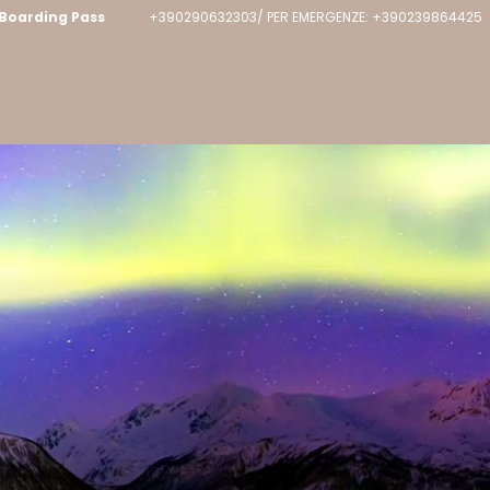
Boarding Pass
+390290632303/ PER EMERGENZE: +390239864425