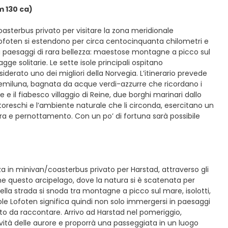
m 130 ca)
oasterbus privato per visitare la zona meridionale
e Lofoten si estendono per circa centocinquanta chilometri e
a paesaggi di rara bellezza: maestose montagne a picco sul
agge solitarie. Le sette isole principali ospitano
erato uno dei migliori della Norvegia. L’itinerario prevede
 semiluna, bagnata da acque verdi-azzurre che ricordano i
 e il fiabesco villaggio di Reine, due borghi marinari dallo
ittoreschi e l’ambiente naturale che li circonda, esercitano un
ibera e pernottamento. Con un po’ di fortuna sarà possibile
za in minivan/coasterbus privato per Harstad, attraverso gli
me questo arcipelago, dove la natura si è scatenata per
ella strada si snoda tra montagne a picco sul mare, isolotti,
ole Lofoten significa quindi non solo immergersi in paesaggi
lto da raccontare. Arrivo ad Harstad nel pomeriggio,
vità delle aurore e proporrà una passeggiata in un luogo