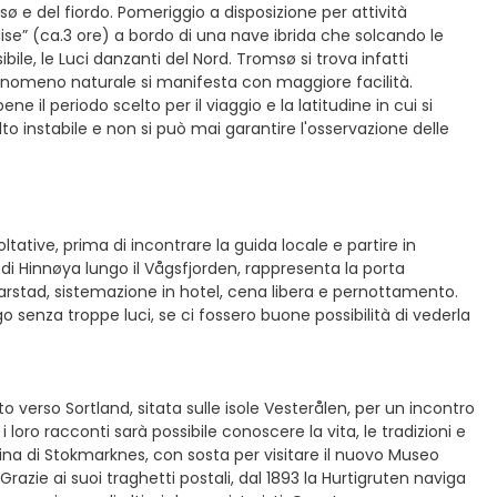
 e del fiordo. Pomeriggio a disposizione per attività
uise” (ca.3 ore) a bordo di una nave ibrida che solcando le
bile, le Luci danzanti del Nord. Tromsø si trova infatti
 fenomeno naturale si manifesta con maggiore facilità.
il periodo scelto per il viaggio e la latitudine in cui si
to instabile e non si può mai garantire l'osservazione delle
tative, prima di incontrare la guida locale e partire in
a di Hinnøya lungo il Vågsfjorden, rappresenta la porta
 Harstad, sistemazione in hotel, cena libera e pernottamento.
o senza troppe luci, se ci fossero buone possibilità di vederla
 verso Sortland, sitata sulle isole Vesterålen, per un incontro
loro racconti sarà possibile conoscere la vita, le tradizioni e
adina di Stokmarknes, con sosta per visitare il nuovo Museo
azie ai suoi traghetti postali, dal 1893 la Hurtigruten naviga