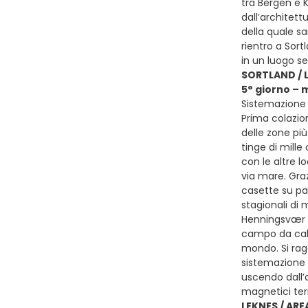
tra Bergen e 
dall’architett
della quale sa
rientro a Sort
in un luogo se
SORTLAND / 
5° giorno – 
Sistemazione 
Prima colazion
delle zone più
tinge di mille
con le altre l
via mare. Graz
casette su pal
stagionali di 
Henningsvær è
campo da calc
mondo. Si ragg
sistemazione 
uscendo dall’a
magnetici ter
LEKNES / ARE