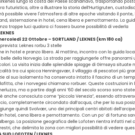
Kirkenes lungo la costa del Paese scandinavo, trasportando posta,
ura futuristica, oltre a illustrare la storia dell’Hurtigruten, cust
rà possibile vivere l'atmosfera di altre epoche visitando il ponte
land, sistemazione in hotel, cena libera e pernottamento. La guid
nza troppe luci qualora ci fossero buone possibilità di vederla
LEKNES
mercoledì 22 Ottobre – SORTLAND / LEKNES (km 180 ca)
prevista: Leknes rorbu 3 stelle
e in hotel e pranzo libero. Al mattino, incontro con la guida loca
 belle della Norvegia. La strada per raggiungerle offre panorami un
 colori. La visita inizia dalle splendide spiagge di Gimsøya situat
ocalità tra cui spicca Henningsvær, il villaggio di pescatori più gra
ie al suo isolamento ha conservato intatto il fascino di un tempo,
afitta, che i norvegesi chiamano rorbuer. Queste costruzioni in 
merluzzo, ma a partire dagli anni ’60 del secolo scorso sono state 
 anche conosciuta come “piccola Venezia”, essendo attraversata
io, completamente circondato dall’acqua, che per la sua posizio
iunge quindi Svolvær, uno dei principali centri abitati dell’arcipel
in hotel, cena libera e pernottamento. Con un po’ di fortuna sa
lbergo. La posizione geografica delle Lofoten rientra infatti nel c
restri, che delimita la zona con migliori possibilità di vedere q
A SUD LOFOTEN / LEKNES