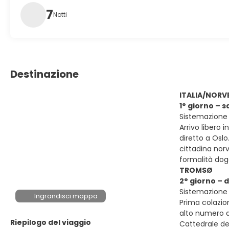
7
Notti
Destinazione
ITALIA/NORV
1° giorno – 
Sistemazione 
Arrivo libero 
diretto a Oslo
cittadina norv
formalità dog
TROMSØ
2° giorno –
Sistemazione 
Ingrandisci mappa
Prima colazion
alto numero di
Riepilogo del viaggio
Cattedrale del