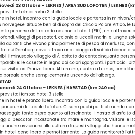
giovedì 23 Ottobre – LEKNES / AREA SUD LOFOTEN / LEKNES (k
revista: Leknes rorbu 3 stelle
e in hotel, incontro con la guida locale e partenza in minivan/c
o norvegese. Situate ben al di sopra del Circolo Polare Artico, l
nte percorse dalla strada nazionale Lofast (E10), che attravers
ofondi, villaggi di pescatori, colonie di uccelli marini e lunghe spi
a abitanti che vivono principalmente di pesca al merluzzo, consid
, tra cui Ramberg dove si trova una spiaggia di sabbia bianca a
aibi, il minuscolo villaggio di Å, abitato da centocinquanta persone
rabile: le casette in legno dai colori sgargianti, i porticcioli p
sui visitatori. Pranzo libero. Al termine, rientro a Leknes, cena l
ra boreale anche semplicemente uscendo dall’albergo.
RSTAD
venerdì 24 Ottobre – LEKNES / HARSTAD (km 240 ca)
revista: Harstad hotel 3 stelle
e in hotel e pranzo libero. Incontro con la guida locale e parten
i panorami delle isole Lofoten. Ci sono pochi posti al mondo co
paesaggio tanto aspro quanto affascinante. Il nastro di asfalto d
aggi di pescatori incastonate tra mare e montagna. Visitare le Is
a anche avvicinarsi alla cultura di questi villaggi che hanno mo
in hotel, cena libera e pernottamento. La guida monitorerà l’atti