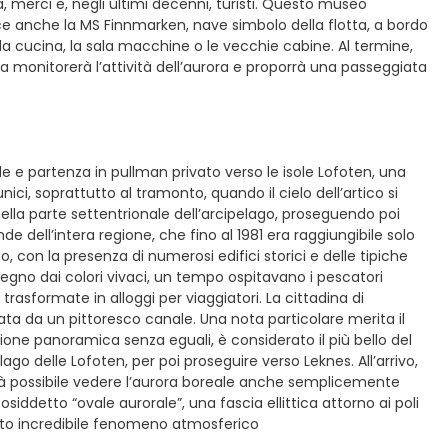
 merci e, negli ultimi decenni, turisti. Questo museo
odisce anche la MS Finnmarken, nave simbolo della flotta, a bordo
, la cucina, la sala macchine o le vecchie cabine. Al termine,
a monitorerà l’attività dell’aurora e proporrà una passeggiata
le e partenza in pullman privato verso le isole Lofoten, una
ici, soprattutto al tramonto, quando il cielo dell’artico si
e nella parte settentrionale dell’arcipelago, proseguendo poi
nde dell’intera regione, che fino al 1981 era raggiungibile solo
 con la presenza di numerosi edifici storici e delle tipiche
legno dai colori vivaci, un tempo ospitavano i pescatori
trasformate in alloggi per viaggiatori. La cittadina di
 da un pittoresco canale. Una nota particolare merita il
ne panoramica senza eguali, è considerato il più bello del
ago delle Lofoten, per poi proseguire verso Leknes. All’arrivo,
rà possibile vedere l’aurora boreale anche semplicemente
osiddetto “ovale aurorale”, una fascia ellittica attorno ai poli
uesto incredibile fenomeno atmosferico