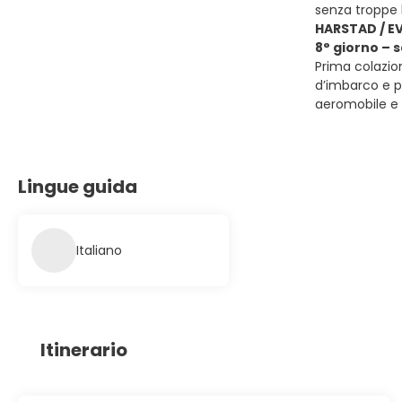
senza troppe l
HARSTAD / EV
8° giorno – 
Prima colazion
d’imbarco e pa
aeromobile e p
Lingue guida
Italiano
Itinerario