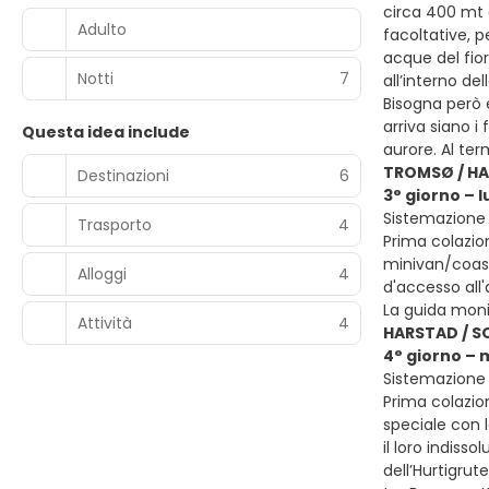
circa 400 mt 
Adulto
facoltative, p
acque del fior
Notti
7
all’interno de
Bisogna però e
arriva siano i
Questa idea include
aurore. Al te
TROMSØ / H
Destinazioni
6
3° giorno – 
Sistemazione p
Trasporto
4
Prima colazion
minivan/coaste
Alloggi
4
d'accesso all'
La guida monit
Attività
4
HARSTAD / 
4° giorno – 
Sistemazione p
Prima colazion
speciale con l
il loro indiss
dell’Hurtigrut