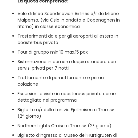
La quota comprende:
Volo di linea Scandinavian Airlines a/r da Milano
Malpensa, (via Oslo in andata e Copenaghen in
ritorno) in classe economica
Trasferimenti da e per gli aeroporti all'estero in
coasterbus privato
Tour di gruppo min.10 max.15 pax
Sistemazione in camera doppia standard con
servizi privati per 7 notti
Trattamento di pernottamento e prima
colazione
Escursioni e visite in coasterbus privato come
dettagliato nel programma
Biglietto a/r della funivia Fjellheisen a Tromsø
(2° giorno)
Northern Lights Cruise a Tromsø (2° giorno)
Biglietto d’ingresso al Museo dell’Hurtigruten di