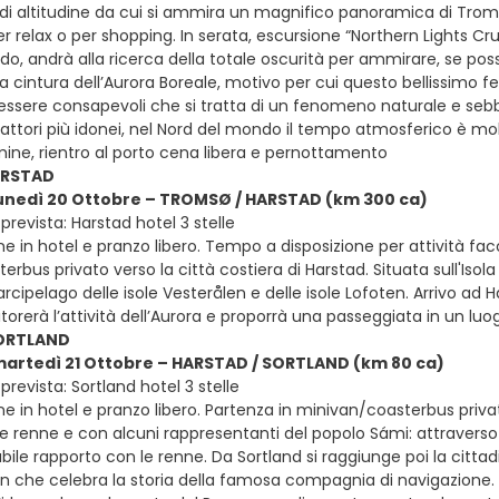
di altitudine da cui si ammira un magnifico panoramica di Tromsø
er relax o per shopping. In serata, escursione “Northern Lights Cr
do, andrà alla ricerca della totale oscurità per ammirare, se possi
lla cintura dell’Aurora Boreale, motivo per cui questo bellissimo
ssere consapevoli che si tratta di un fenomeno naturale e sebbene 
 fattori più idonei, nel Nord del mondo il tempo atmosferico è mol
rmine, rientro al porto cena libera e pernottamento
ARSTAD
lunedì 20 Ottobre – TROMSØ / HARSTAD (km 300 ca)
revista: Harstad hotel 3 stelle
e in hotel e pranzo libero. Tempo a disposizione per attività facol
rbus privato verso la città costiera di Harstad. Situata sull'Isol
arcipelago delle isole Vesterålen e delle isole Lofoten. Arrivo ad
orerà l’attività dell’Aurora e proporrà una passeggiata in un luog
SORTLAND
martedì 21 Ottobre – HARSTAD / SORTLAND (km 80 ca)
revista: Sortland hotel 3 stelle
e in hotel e pranzo libero. Partenza in minivan/coasterbus privato
e renne e con alcuni rappresentanti del popolo Sámi: attraverso i 
olubile rapporto con le renne. Da Sortland si raggiunge poi la citt
en che celebra la storia della famosa compagnia di navigazione. Gr