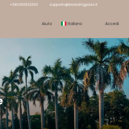
+390290632303
supporto@boardingpass.it
Aiuto
Italiano
Accedi
e