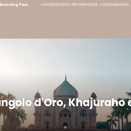
Boarding Pass
+390290632303/ PER EMERGENZE: +390239864425
angolo d'Oro, Khajuraho 