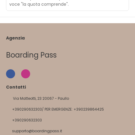
voce "la quota comprende".
Agenzia
Boarding Pass
Contatti
Via Matteotti, 23 20067 - Paullo
+390290632303/ PER EMERGENZE: +390239864425
+390290632303
supporto@boardingpass.it