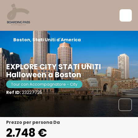
Boston, Stati Uniti d'America
EXPLORE CITY STATI UNITI
Halloween a Boston
Tour con Accompagnatore - City
Ref ID:
23227725
Prezzo per persona Da
2.748 €