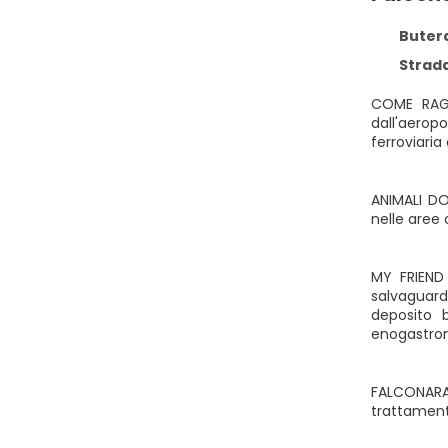
Butera
Strada 
COME RAGGI
dall'aeropo
ferroviaria 
ANIMALI DO
nelle aree 
MY FRIEND 
salvaguardi
deposito b
enogastrono
FALCONARA 
trattamenti