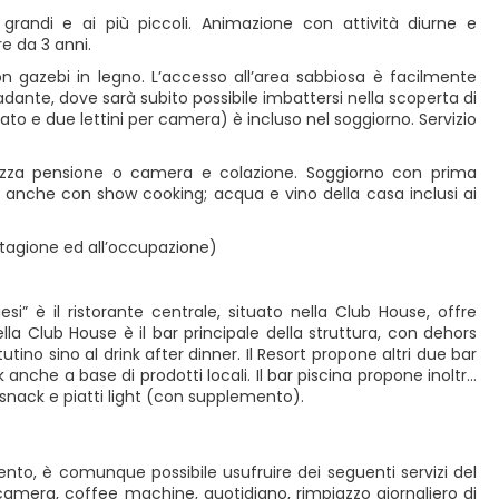
randi e ai più piccoli. Animazione con attività diurne e
e da 3 anni.
on gazebi in legno. L’accesso all’area sabbiosa è facilmente
adante, dove sarà subito possibile imbattersi nella scoperta di
ato e due lettini per camera) è incluso nel soggiorno. Servizio
mezza pensione o camera e colazione. Soggiorno con prima
anche con show cooking; acqua e vino della casa inclusi ai
 stagione ed all’occupazione)
Riesi” è il ristorante centrale, situato nella Club House, offre
lla Club House è il bar principale della struttura, con dehors
tino sino al drink after dinner. Il Resort propone altri due bar
 anche a base di prodotti locali. Il bar piscina propone inoltre
i snack e piatti light (con supplemento).
to, è comunque possibile usufruire dei seguenti servizi del
mera, coffee machine, quotidiano, rimpiazzo giornaliero di