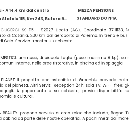
 - A 14,4 km dal centro
MEZZA PENSIONE
STANDARD DOPPIA
Statale 115, Km 243, Butera 93011
UGERCI. SS 115 - 92027 Licata (AG). Coordinate 37.11138, 1
rto di Catania, 200 km dall’aeroporto di Palermo. In treno e bus: 
di Gela. Servizio transfer: su richiesta.
MESTICI: ammessi, di piccola taglia (peso massimo 8 kg), su
comuni interne, nelle aree ristorative, in piscina ed in spiaggia.
PLANET Il progetto ecosostenibile di Greenblu prevede nella s
a del pianeta. Altri Servizi. Reception 24h; sala TV; Wi-Fi free; 
agagli. A pagamento e su richiesta, previa disponibilità: serv
mici e culturali.
BEAUTY: propone servizio di area relax che include, Bagno T
 cabina da parte delle nostre operatrici. A pochi metri dal mare 