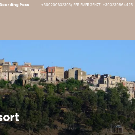
Boarding Pass
+390290632303/ PER EMERGENZE: +390239864425
sort