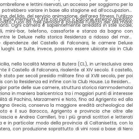
 ombrellone e lettini riservati, un accesso per soggiorno per la
 potrebbero variare in base alla stagione ed all’occupazione.
a, del lido, del servizio animazione, dell’area fitness, l’utilizzo
 Suite Premium, tutte con patio o balcone esterno arredato,
to. Fuori da tale periodo è possibile l’utilizzo dei teli mare,
tanti. Ogni camera è sapientemente arredata in stile locale,
li, mini-bar, telefono, cassaforte e stanza da bagno con
tre le Deluxe nella storica Residenza a ridosso del mare.
lle dipendenze del Castello di Falconara, le camere Deluxe
uoghi. Le Suite, invece, possono essere ubicate sia in Club
lia, nella località Marina di Butera (CL), in un’esclusiva area
l Castello di Falconara, risalente al XIV secolo. Il castello,
 stato per secoli presidio militare fino al XVIII secolo, per poi
s con la Residenza ed infine con la Club House. La Residenza
gior parte delle sue camere, struttura storica riammodernata
siziona in maniera baricentrica tra i maggiori punti di interesse
calità di Pachino, Marzamemi e Noto, fino ad Agrigento ed alla
 Magna Grecia, conserva la maggiore eredità archeologica del
Noto e il suo Barocco, Agrigento e provincia che oltre alle
scia e Andrea Camilleri, tra i più grandi scrittori e letterati
ea e in particolar modo della provincia di Caltanisetta, con la
utera, con produzione soprattutto di vini rossi a base di Nero