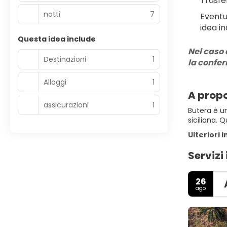
Trasfe
notti
7
Eventu
idea in
Questa idea include
Nel caso 
Destinazioni
1
la confe
Alloggi
1
A propo
assicurazioni
1
Butera è un
siciliana. 
Ulteriori 
Servizi 
26
ago