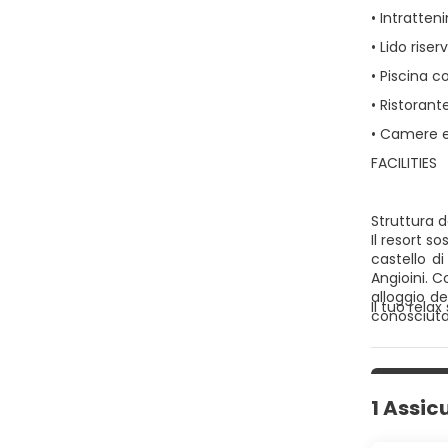
• Intratten
• Lido rise
• Piscina c
• Ristorant
• Camere e 
FACILITIES
Struttura d
Il resort s
castello d
Angioini. C
alloggio de
Il tuo rela
conosciuta
ristorante,
una spiaggi
un’ultima 
sia nella 
1 Assic
le struttu
sicurezza, 