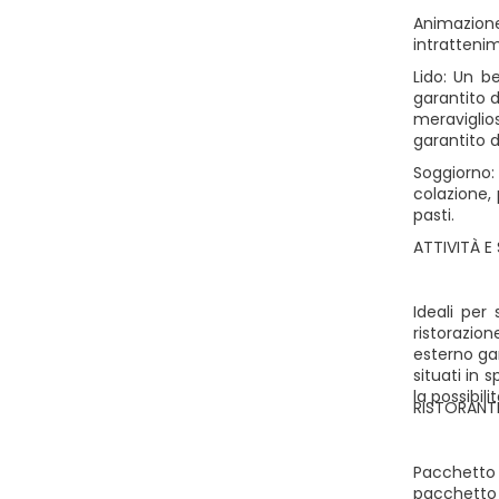
Animazione
intrattenim
Lido: Un b
garantito d
meraviglios
garantito 
Soggiorno:
colazione,
pasti.
ATTIVITÀ E 
Ideali per 
ristorazion
esterno gar
situati in 
la possibil
RISTORANTI
Pacchetto 
pacchetto 