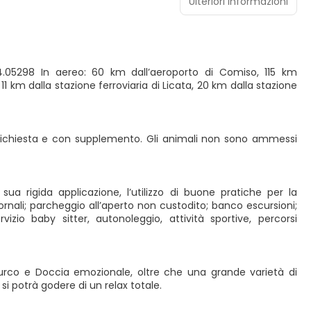
Ulteriori informazioni
4.05298 In aereo: 60 km dall’aeroporto di Comiso, 115 km
11 km dalla stazione ferroviaria di Licata, 20 km dalla stazione
 richiesta e con supplemento. Gli animali non sono ammessi
ua rigida applicazione, l’utilizzo di buone pratiche per la
giornali; parcheggio all’aperto non custodito; banco escursioni;
izio baby sitter, autonoleggio, attività sportive, percorsi
urco e Doccia emozionale, oltre che una grande varietà di
si potrà godere di un relax totale.