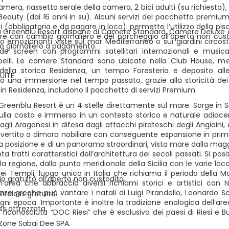
mera, riassetto serale della camera, 2 bici adulti (su richiesta),
Beauty (dai 16 anni in su). Alcuni servizi del pacchetto premium
i (obbligatoria e da pagare in loco): permette l’utilizzo della piscin
ra Greenblu Resort dispone di Camere Standard, Camere Deluxe e
re con cambio giornaliero e del parcheggio all’aperto non custodi
o emozionanti viste sul mar Mediterraneo o sui giardini circos
 giornaliero a pagamento.
e screen con programmi satellitari internazionali e musica
elli. Le camere Standard sono ubicate nella Club House, men
o della storica Residenza, un tempo Foresteria e deposito a
UITE
 una immersione nel tempo passato, grazie alla storicità dei l
n Residenza, includono il pacchetto di servizi Premium.
reenblu Resort è un 4 stelle direttamente sul mare. Sorge in Sici
lla costa e immerso in un contesto storico e naturale adiacente i
agli Aragonesi in difesa dagli attacchi pirateschi degli Angioini, è
vertito a dimora nobiliare con conseguente espansione in primi
a posizione e di un panorama straordinari, vista mare dalla mag
a tratti caratteristici dell’architettura dei secoli passati. Si po
la regione, dalla punta meridionale della Sicilia con le varie lo
dei Templi, luogo unico in Italia che richiama il periodo della
o gratuito all’aperto non custodito.
n’area che abbraccia diversi richiami storici e artistici con 
ze greche può vantare i natali di Luigi Pirandello, Leonardo Scia
Wireless gratuito.
 ogni epoca. Importante è inoltre la tradizione enologica dell’ar
ess attrezzata.
 riconosciuta “DOC Riesi” che è esclusiva dei paesi di Riesi e B
Zone Sabai Dee SPA.