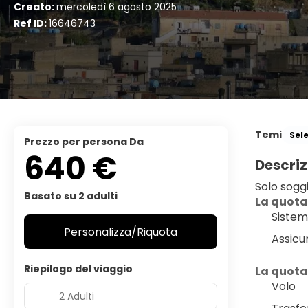
Creato:
mercoledì 6 agosto 2025
Ref ID:
16646743
Temi
Sel
Prezzo per persona Da
640 €
Descriz
Solo sogg
Basato su 2 adulti
La quota
Sistem
Personalizza/Riquota
Assicu
Riepilogo del viaggio
La quota
Volo
2 Adulti