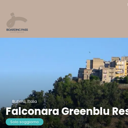
Butera, Italia
Falconara Greenblu Re
Solo soggiorno