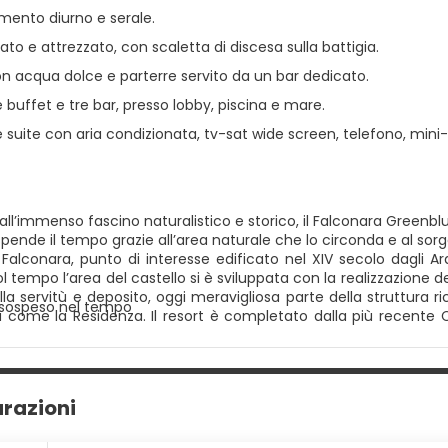
imento diurno e serale.
rvato e attrezzato, con scaletta di discesa sulla battigia.
on acqua dolce e parterre servito da un bar dedicato.
e buffet e tre bar, presso lobby, piscina e mare.
suite con aria condizionata, tv-sat wide screen, telefono, mini-
all’immenso fascino naturalistico e storico, il Falconara Greenblu
ospende il tempo grazie all’area naturale che lo circonda e al sor
i Falconara, punto di interesse edificato nel XIV secolo dagli 
ol tempo l’area del castello si è sviluppata con la realizzazione
lla servitù e deposito, oggi meravigliosa parte della struttura 
x sospeso nel tempo
 come la Residenza. Il resort è completato dalla più recente Clu
 SPA, sala fitness e sale meeting. Servizi e struttura di categoria
a privata sabbiosa e con accesso al mare digradante, raggiungibi
scaletta di accesso all’area sabbiosa per raggiungere il livello
Club House centrale che nella Residenza direttamente sul mare
urazioni
re. Tutte le camere sono arredate in stile siciliano, dotate di 
asciugacapelli, balcone o patio attrezzati con tavolo e sedie. Fa