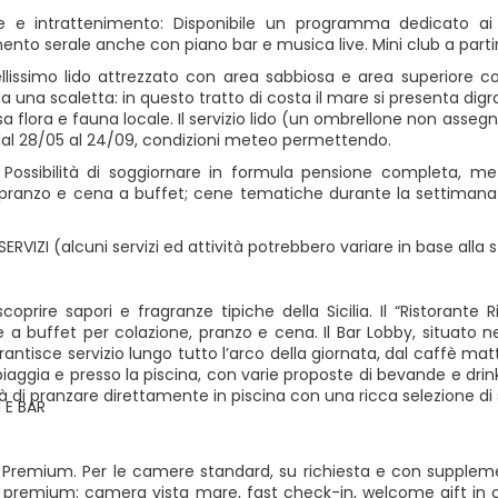
 e intrattenimento: Disponibile un programma dedicato ai g
ento serale anche con piano bar e musica live. Mini club a partir
ellissimo lido attrezzato con area sabbiosa e area superiore c
a una scaletta: in questo tratto di costa il mare si presenta digr
a flora e fauna locale. Il servizio lido (un ombrellone non assegn
dal 28/05 al 24/09, condizioni meteo permettendo.
 Possibilità di soggiornare in formula pensione completa, 
 pranzo e cena a buffet; cene tematiche durante la settimana 
SERVIZI (alcuni servizi ed attività potrebbero variare in base alla
scoprire sapori e fragranze tipiche della Sicilia. Il “Ristorante 
e a buffet per colazione, pranzo e cena. Il Bar Lobby, situato ne
antisce servizio lungo tutto l’arco della giornata, dal caffè mattu
spiaggia e presso la piscina, con varie proposte di bevande e drink
ità di pranzare direttamente in piscina con una ricca selezione d
 E BAR
Premium. Per le camere standard, su richiesta e con supplemen
premium: camera vista mare, fast check-in, welcome gift in ca