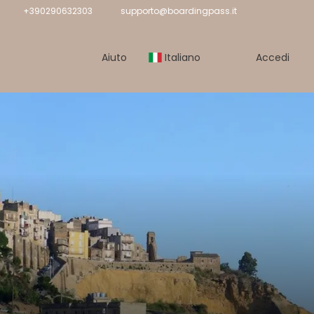
+390290632303
supporto@boardingpass.it
Aiuto
Italiano
Accedi